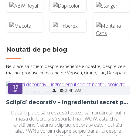
Noutati de pe blog
Ne place sa scriem despre experientele noastre, despre cele
mai noi produse in materie de Vopsea, Grund, Lac, Decapant...
19
0
833
ian.
Sclipici decorativ – ingredientul secret pentru proiecte DIY care chiar ies în evidență
Dacă îți place să creezi, să testezi, să murdărești puțin
masa de lucru și să spui la final „WOW, asta chiar
arată bine!”, atunci sclipiciul decorativ este noul tău
aliat ????Nu vorbim despre sclipici banal, ci despre