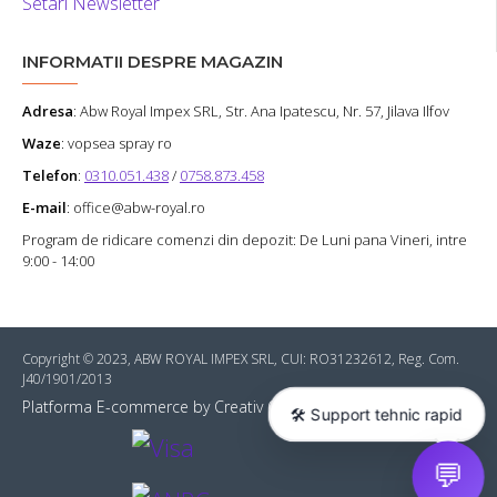
Setari Newsletter
INFORMATII DESPRE MAGAZIN
Adresa
:
Abw Royal Impex SRL
, Str. Ana Ipatescu, Nr. 57, Jilava Ilfov
Waze
: vopsea spray ro
Telefon
:
0310.051.438
/
0758.873.458
E-mail
: office@abw-royal.ro
Program de ridicare comenzi din depozit: De Luni pana Vineri, intre
9:00 - 14:00
Copyright © 2023, ABW ROYAL IMPEX SRL, CUI: RO31232612, Reg. Com.
J40/1901/2013
Platforma E-commerce by Creativ Online