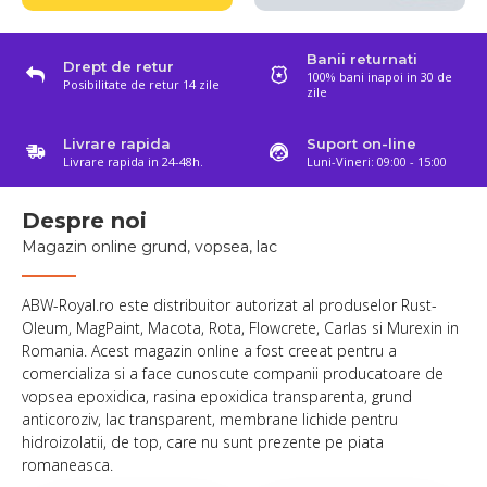
Banii returnati
Drept de retur
100% bani inapoi in 30 de
Posibilitate de retur 14 zile
zile
Livrare rapida
Suport on-line
Livrare rapida in 24-48h.
Luni-Vineri: 09:00 - 15:00
Despre noi
Magazin online grund, vopsea, lac
ABW-Royal.ro este distribuitor autorizat al produselor Rust-
Oleum, MagPaint, Macota, Rota, Flowcrete, Carlas si Murexin in
Romania. Acest magazin online a fost creeat pentru a
comercializa si a face cunoscute companii producatoare de
vopsea epoxidica, rasina epoxidica transparenta, grund
anticoroziv, lac transparent, membrane lichide pentru
hidroizolatii, de top, care nu sunt prezente pe piata
romaneasca.