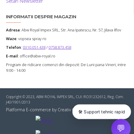
Setari Newsletter
INFORMATII DESPRE MAGAZIN
Adresa
:
Abw Royal Impex SRL
, Str. Ana Ipatescu, Nr. 57, Jilava Ilfov
Waze
: vopsea spray ro
Telefon
:
0310.051.438
/
0758.873.458
E-mail
: office@abw-royal.ro
Program de ridicare comenzi din depozit: De Luni pana Vineri, intre
9:00 - 14:00
Copyright © 2023, ABW ROYAL IMPEX SRL, CUI: RO31232612, Reg. Com.
J40/1901/2013
Platforma E-commerce by Creativ Online