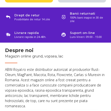
Banii returnati
Drept de retur
100% bani inapoi in 30 de
Posibilitate de retur 14 zile
zile
Livrare rapida
Suport on-line
Livrare rapida in 24-48h.
Luni-Vineri: 09:00 - 15:00
Despre noi
Magazin online grund, vopsea, lac
ABW-Royal.ro este distribuitor autorizat al produselor Rust-
Oleum, MagPaint, Macota, Rota, Flowcrete, Carlas si Murexin in
Romania. Acest magazin online a fost creeat pentru a
comercializa si a face cunoscute companii producatoare de
vopsea epoxidica, rasina epoxidica transparenta, grund
anticoroziv, lac transparent, membrane lichide pentru
hidroizolatii, de top, care nu sunt prezente pe piata
romaneasca.