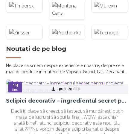
Noutati de pe blog
Ne place sa scriem despre experientele noastre, despre cele
mai noi produse in materie de Vopsea, Grund, Lac, Decapant...
19
0
816
ian.
Sclipici decorativ – ingredientul secret pentru proiecte DIY care chiar ies în evidență
Dacă îți place să creezi, să testezi, să murdărești puțin
masa de lucru și să spui la final „WOW, asta chiar
arată bine!”, atunci sclipiciul decorativ este noul tău
aliat ????Nu vorbim despre sclipici banal, ci despre