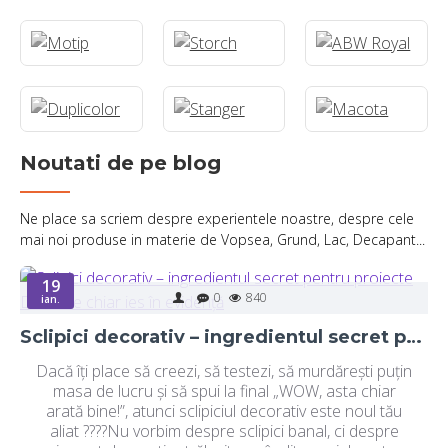
Noutati de pe blog
Ne place sa scriem despre experientele noastre, despre cele
mai noi produse in materie de Vopsea, Grund, Lac, Decapant...
19
0
840
ian.
Sclipici decorativ – ingredientul secret pentru proiecte DIY care chiar ies în evidență
Dacă îți place să creezi, să testezi, să murdărești puțin
masa de lucru și să spui la final „WOW, asta chiar
arată bine!”, atunci sclipiciul decorativ este noul tău
aliat ????Nu vorbim despre sclipici banal, ci despre