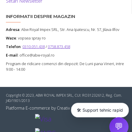
Setari Newsletter
INFORMATII DESPRE MAGAZIN
Adresa
:
Abw Royal Impex SRL
, Str. Ana Ipatescu, Nr. 57, Jilava Ilfov
Waze
: vopsea spray ro
Telefon
:
0310.051.438
/
0758.873.458
E-mail
: office@abw-royal.ro
Program de ridicare comenzi din depozit: De Luni pana Vineri, intre
9:00 - 14:00
Copyright © 2023, ABW ROYAL IMPEX SRL, CUI: RO31232612, Reg. Com.
J40/1901/2013
Platforma E-commerce by Creativ Online