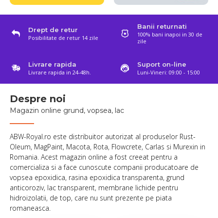
Banii returnati
Drept de retur
100% bani inapoi in 30 de
Posibilitate de retur 14 zile
zile
Livrare rapida
Suport on-line
Livrare rapida in 24-48h.
Luni-Vineri: 09:00 - 15:00
Despre noi
Magazin online grund, vopsea, lac
ABW-Royal.ro este distribuitor autorizat al produselor Rust-
Oleum, MagPaint, Macota, Rota, Flowcrete, Carlas si Murexin in
Romania. Acest magazin online a fost creeat pentru a
comercializa si a face cunoscute companii producatoare de
vopsea epoxidica, rasina epoxidica transparenta, grund
anticoroziv, lac transparent, membrane lichide pentru
hidroizolatii, de top, care nu sunt prezente pe piata
romaneasca.