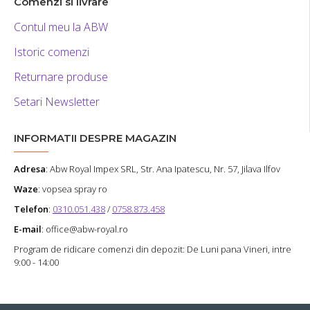
Comenzi si livrare
Contul meu la ABW
Istoric comenzi
Returnare produse
Setari Newsletter
INFORMATII DESPRE MAGAZIN
Adresa
:
Abw Royal Impex SRL
, Str. Ana Ipatescu, Nr. 57, Jilava Ilfov
Waze
: vopsea spray ro
Telefon
:
0310.051.438
/
0758.873.458
E-mail
: office@abw-royal.ro
Program de ridicare comenzi din depozit: De Luni pana Vineri, intre
9:00 - 14:00