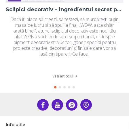
Sclipici decorativ – ingredientul secret pentru proiecte DIY care chiar ies în evidență
Dacă îți place să creezi, să testezi, să murdărești puțin
masa de lucru și să spui la final „WOW, asta chiar
arată bine!”, atunci sclipiciul decorativ este noul tău
aliat ????Nu vorbim despre sclipici banal, ci despre
pigment decorativ strălucitor, gândit special pentru
proiecte creative, decorațiuni și finisaje care vor să
iasă din tipare.✨Ce face..
vezi articolul
Info utile