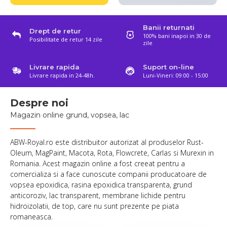
Banii returnati
Drept de retur
100% bani inapoi in 30 de
Posibilitate de retur 14 zile
zile
Livrare rapida
Suport on-line
Livrare rapida in 24-48h.
Luni-Vineri: 09:00 - 15:00
Despre noi
Magazin online grund, vopsea, lac
ABW-Royal.ro este distribuitor autorizat al produselor Rust-
Oleum, MagPaint, Macota, Rota, Flowcrete, Carlas si Murexin in
Romania. Acest magazin online a fost creeat pentru a
comercializa si a face cunoscute companii producatoare de
vopsea epoxidica, rasina epoxidica transparenta, grund
anticoroziv, lac transparent, membrane lichide pentru
hidroizolatii, de top, care nu sunt prezente pe piata
romaneasca.