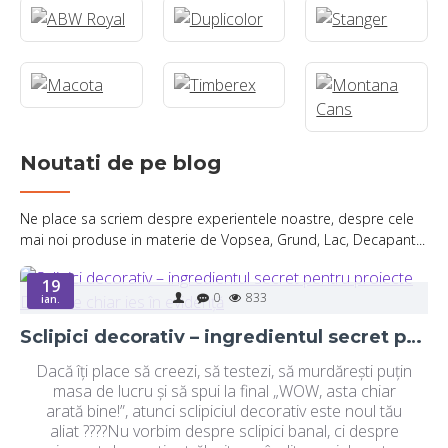
Noutati de pe blog
Ne place sa scriem despre experientele noastre, despre cele
mai noi produse in materie de Vopsea, Grund, Lac, Decapant...
19
0
833
ian.
Sclipici decorativ – ingredientul secret pentru proiecte DIY care chiar ies în evidență
Dacă îți place să creezi, să testezi, să murdărești puțin
masa de lucru și să spui la final „WOW, asta chiar
arată bine!”, atunci sclipiciul decorativ este noul tău
aliat ????Nu vorbim despre sclipici banal, ci despre