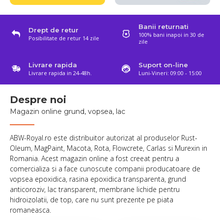
Banii returnati
Drept de retur
100% bani inapoi in 30 de
Posibilitate de retur 14 zile
zile
Livrare rapida
Suport on-line
Livrare rapida in 24-48h.
Luni-Vineri: 09:00 - 15:00
Despre noi
Magazin online grund, vopsea, lac
ABW-Royal.ro este distribuitor autorizat al produselor Rust-
Oleum, MagPaint, Macota, Rota, Flowcrete, Carlas si Murexin in
Romania. Acest magazin online a fost creeat pentru a
comercializa si a face cunoscute companii producatoare de
vopsea epoxidica, rasina epoxidica transparenta, grund
anticoroziv, lac transparent, membrane lichide pentru
hidroizolatii, de top, care nu sunt prezente pe piata
romaneasca.