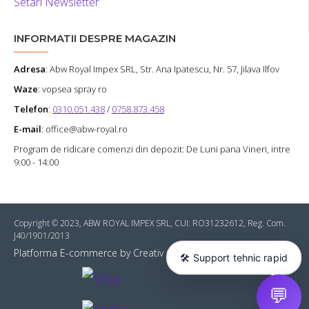
Setari Newsletter
INFORMATII DESPRE MAGAZIN
Adresa
:
Abw Royal Impex SRL
, Str. Ana Ipatescu, Nr. 57, Jilava Ilfov
Waze
: vopsea spray ro
Telefon
:
0310.051.438
/
0758.873.458
E-mail
: office@abw-royal.ro
Program de ridicare comenzi din depozit: De Luni pana Vineri, intre
9:00 - 14:00
Copyright © 2023, ABW ROYAL IMPEX SRL, CUI: RO31232612, Reg. Com.
J40/1901/2013
Platforma E-commerce by Creativ Online