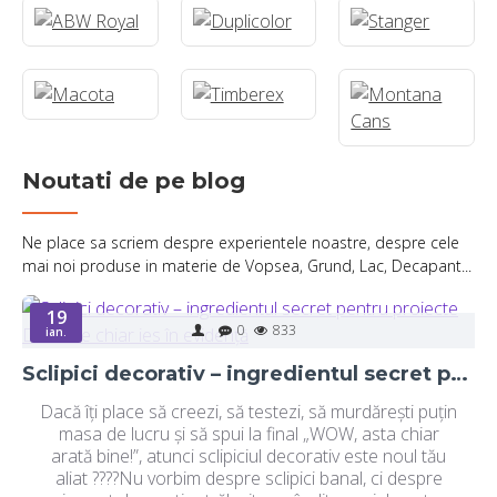
Noutati de pe blog
Ne place sa scriem despre experientele noastre, despre cele
mai noi produse in materie de Vopsea, Grund, Lac, Decapant...
19
0
833
ian.
Sclipici decorativ – ingredientul secret pentru proiecte DIY care chiar ies în evidență
Dacă îți place să creezi, să testezi, să murdărești puțin
masa de lucru și să spui la final „WOW, asta chiar
arată bine!”, atunci sclipiciul decorativ este noul tău
aliat ????Nu vorbim despre sclipici banal, ci despre