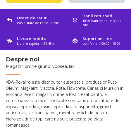
Banii returnati
Drept de retur
100% bani inapoi in 30 de
Posibilitate de retur 14 zile
zile
Livrare rapida
Suport on-line
Livrare rapida in 24-48h.
Luni-Vineri: 09:00 - 15:00
Despre noi
Magazin online grund, vopsea, lac
ABW-Royal.ro este distribuitor autorizat al produselor Rust-
Oleum, MagPaint, Macota, Rota, Flowcrete, Carlas si Murexin in
Romania. Acest magazin online a fost creeat pentru a
comercializa si a face cunoscute companii producatoare de
vopsea epoxidica, rasina epoxidica transparenta, grund
anticoroziv, lac transparent, membrane lichide pentru
hidroizolatii, de top, care nu sunt prezente pe piata
romaneasca.