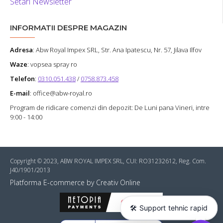
Setari Newsletter
INFORMATII DESPRE MAGAZIN
Adresa
:
Abw Royal Impex SRL
, Str. Ana Ipatescu, Nr. 57, Jilava Ilfov
Waze
: vopsea spray ro
Telefon
:
0310.051.438
/
0758.873.458
E-mail
: office@abw-royal.ro
Program de ridicare comenzi din depozit: De Luni pana Vineri, intre
9:00 - 14:00
Copyright © 2023, ABW ROYAL IMPEX SRL, CUI: RO31232612, Reg. Com.
J40/1901/2013
Platforma E-commerce by Creativ Online