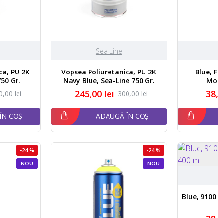
Sea Line
ca, PU 2K
Vopsea Poliuretanica, PU 2K
Blue, 
750 Gr.
Navy Blue, Sea-Line 750 Gr.
Mo
245,00 lei
38,
0,00 lei
300,00 lei
ÎN COȘ
ADAUGĂ ÎN COȘ
-24 %
-24 %
NOU
NOU
Blue, 9100