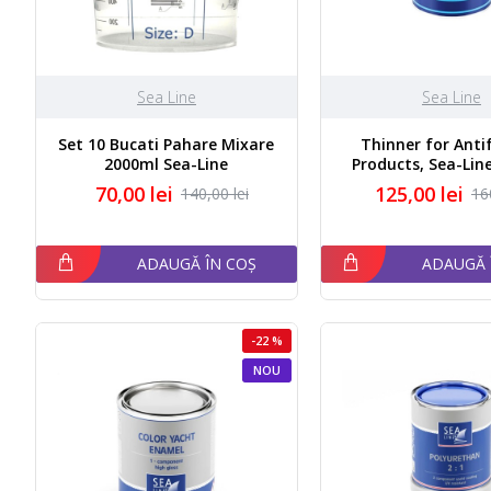
Sea Line
Sea Line
Set 10 Bucati Pahare Mixare
Thinner for Anti
2000ml Sea-Line
Products, Sea-Lin
70,00 lei
125,00 lei
140,00 lei
16
ADAUGĂ ÎN COȘ
ADAUGĂ 
-22 %
NOU