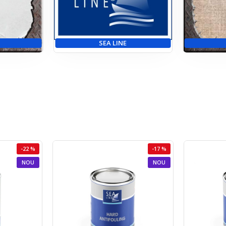
SEA LINE
-22 %
-17 %
NOU
NOU