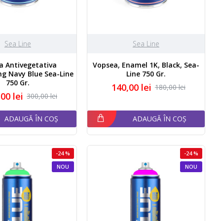
Sea Line
Sea Line
a Antivegetativa
Vopsea, Enamel 1K, Black, Sea-
ing Navy Blue Sea-Line
Line 750 Gr.
750 Gr.
140,00 lei
180,00 lei
00 lei
300,00 lei
ADAUGĂ ÎN COȘ
ADAUGĂ ÎN COȘ
-24 %
-24 %
NOU
NOU