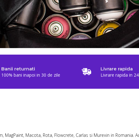
Banii returnati
Livrare rapida
100% bani inapoi in 30 de zile
Livrare rapida in 24
m, MagPaint, Macota, Rota, Flowcrete, Carlas si Murexin in Romania. Ac