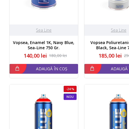
Sea Line
Sea Line
Vopsea, Enamel 1K, Navy Blue,
Vopsea Poliuretani
Sea-Line 750 Gr.
Black, Sea-Line 
140,00 lei
185,00 lei
180,00 lei
25
ADAUGĂ ÎN COȘ
ADAUGĂ 
-24 %
NOU