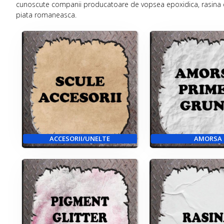
cunoscute companii producatoare de vopsea epoxidica, rasina epo
piata romaneasca.
ACCESORII/UNELTE
AMORSA