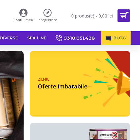
0 produs(e) - 0,00 lei
Contul meu
Inregistrare
0310.051.438
DIVERSE
SEA LINE
BLOG
ZILNIC
Oferte imbatabile