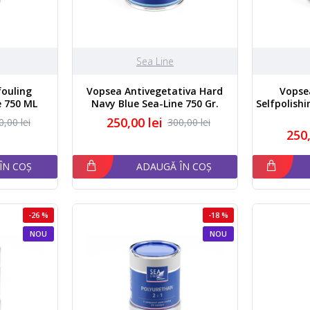
Sea Line
fouling
Vopsea Antivegetativa Hard
Vopse
e 750 ML
Navy Blue Sea-Line 750 Gr.
Selfpolish
250,00 lei
0,00 lei
300,00 lei
250,
ÎN COȘ
ADAUGĂ ÎN COȘ
-26 %
-18 %
NOU
NOU