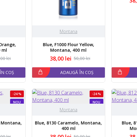
38,
Montana
 Orange,
Blue, F1000 Flour Yellow,
 ml
Montana, 400 ml
38,00 lei
00 lei
50,00 lei
ÎN COȘ
ADAUGĂ ÎN COȘ
-24 %
-24 %
NOU
NOU
Montana
, Montana,
Blue, 8130 Caramelo, Montana,
Blue, 
400 ml
Mo
38,00 lei
38,
00 lei
50,00 lei