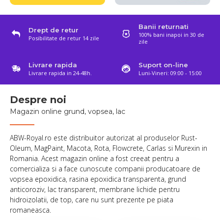
Banii returnati
Drept de retur
100% bani inapoi in 30 de
Posibilitate de retur 14 zile
zile
Livrare rapida
Suport on-line
Livrare rapida in 24-48h.
Luni-Vineri: 09:00 - 15:00
Despre noi
Magazin online grund, vopsea, lac
ABW-Royal.ro este distribuitor autorizat al produselor Rust-
Oleum, MagPaint, Macota, Rota, Flowcrete, Carlas si Murexin in
Romania. Acest magazin online a fost creeat pentru a
comercializa si a face cunoscute companii producatoare de
vopsea epoxidica, rasina epoxidica transparenta, grund
anticoroziv, lac transparent, membrane lichide pentru
hidroizolatii, de top, care nu sunt prezente pe piata
romaneasca.