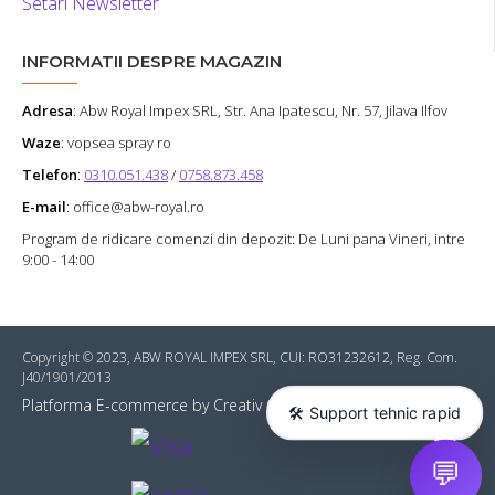
Setari Newsletter
INFORMATII DESPRE MAGAZIN
Adresa
:
Abw Royal Impex SRL
, Str. Ana Ipatescu, Nr. 57, Jilava Ilfov
Waze
: vopsea spray ro
Telefon
:
0310.051.438
/
0758.873.458
E-mail
: office@abw-royal.ro
Program de ridicare comenzi din depozit: De Luni pana Vineri, intre
9:00 - 14:00
Copyright © 2023, ABW ROYAL IMPEX SRL, CUI: RO31232612, Reg. Com.
J40/1901/2013
Platforma E-commerce by Creativ Online