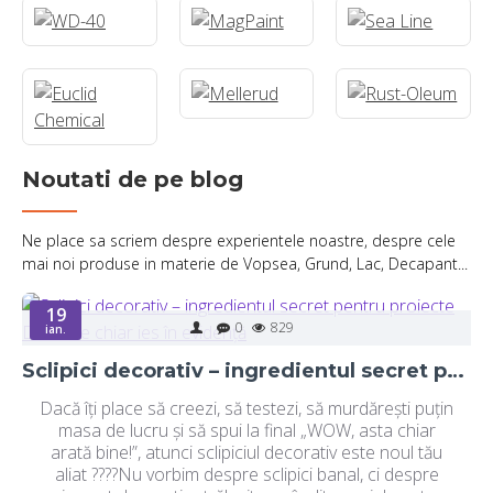
Noutati de pe blog
Ne place sa scriem despre experientele noastre, despre cele
mai noi produse in materie de Vopsea, Grund, Lac, Decapant...
19
0
829
ian.
Sclipici decorativ – ingredientul secret pentru proiecte DIY care chiar ies în evidență
Dacă îți place să creezi, să testezi, să murdărești puțin
masa de lucru și să spui la final „WOW, asta chiar
arată bine!”, atunci sclipiciul decorativ este noul tău
aliat ????Nu vorbim despre sclipici banal, ci despre